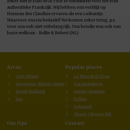
zeker niet le Plan de la Tour te ontdekken voor het echt
authentieke Frankrijk. Wij hebben ons verblijf op
Hameau des Claudins ervaren als een cadeautje.
Waarvoor enorm bedankt! We komen zeker terug. p.s
voor ons ook niet onbelangrijk. Ons hondje was ook van
harte welkom - Kellie & Robert (NL)
Areas
Popular places
Côte d'Azur
Le Plan de la Tour
Auvergne-Rhône-Alpes
Les Issambres
North Holland
Sainte-Maxime
Var
Fréjus
Grimaud
Zwaag / Hoorn NH
Our tips
Contact