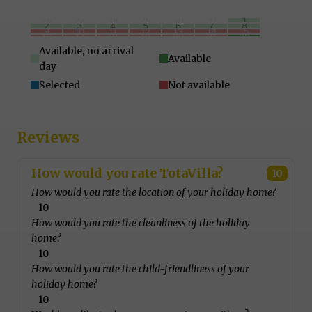
26
27
28
29
30
31
1
2
3
4
5
6
7
8
9
10
11
12
13
14
15
16
17
18
19
20
21
22
23
24
25
26
27
28
29
30
31
1
2
3
4
5
Available, no arrival
Available
day
Selected
Not available
Reviews
How would you rate TotaVilla?
10
How would you rate the location of your holiday home?
10
How would you rate the cleanliness of the holiday
home?
10
How would you rate the child-friendliness of your
holiday home?
10