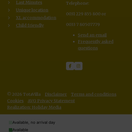
Last Minutes
Telephone:
Unique location
0031 229 855 800 or
XL accommodation
0033 7 80507779
Child friendly
Send an email
Frequently asked
questions
© 2026 TotaVilla
Disclaimer
Terms and conditions
Cookies
AVG Privacy Statement
Realization: Holiday Media
Available, no arrival day
Available